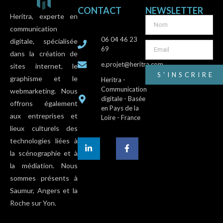
CONTACT
NEWSLETTER
Heritra, experte en
communication
06 04 46 23
digitale, spécialisée
69
dans la création de
e.projet@heritra.com
sites internet, le
S'INSCRIRE
graphisme et le
Heritra -
Communication
webmarketing. Nous
digitale - Basée
offrons également
en Pays de la
aux entreprises et
Loire - France
lieux culturels des
technologies liées à
la scénographie et à
la médiation. Nous
sommes présents à
Saumur, Angers et la
Roche sur Yon.