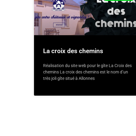
La croix des chemins
Réalisation du site web pour le gîte La Croix des
chemins La croix des chemins est le nom d’un
très joli gîte situé à Allonnes